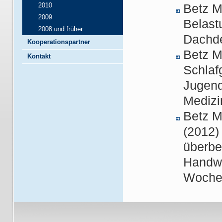
2010
Betz M
2009
Belast
2008 und früher
Dachde
Kooperationspartner
Betz M
Kontakt
Schlaf
Jugend
Medizi
Betz M
(2012)
überbe
Handwe
Wochen